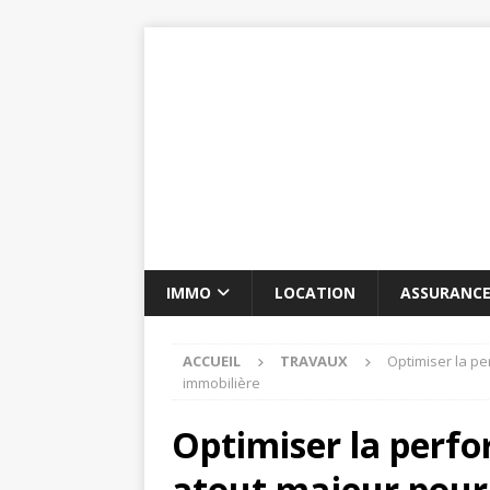
IMMO
LOCATION
ASSURANC
ACCUEIL
TRAVAUX
Optimiser la p
immobilière
Optimiser la perf
atout majeur pour