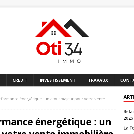
E
CREDIT
INVESTISSEMENT
TRAVAUX
CONT
ART
erformance énergétique : un atout majeur pour votre vente
Refai
ormance énergétique : un
2026
La Fo
 votre vente immobilière