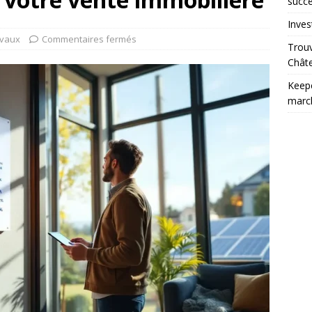
succ
Inves
avaux
Commentaires fermés
Trouv
Châte
Keepc
march